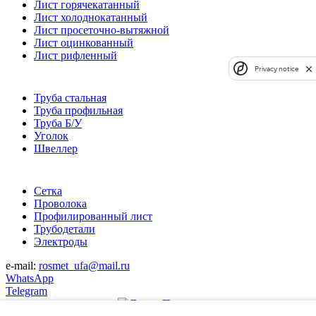
Лист горячекатанный
Лист холоднокатанный
Лист просеточно-вытяжной
Лист оцинкованный
Лист рифленный
Privacy notice
Труба стальная
Труба профильная
Труба Б/У
Уголок
Швеллер
Сетка
Проволока
Профилированный лист
Трубодетали
Электроды
e-mail:
rosmet_ufa@mail.ru
WhatsApp
Telegram