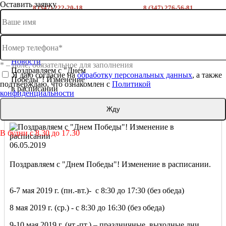
Оставить заявку
8 (347) 222-20-18
8 (347) 276-56-81
склад на трамвайной
склад речной порт
ВХОД
РЕГИСТРАЦИЯ
Главная
О компании
Новости
* – поле, обязательное для заполнения
Поздравляем с "Днем
Я даю согласие на
обработку персональных данных
, а также
Победы"! Изменение
подтверждаю, что ознакомлен с
Политикой
в расписании
конфиденциальности
Поздравляем с "Днем Победы"! Изменение в расписании
В будни с 8.30 до 17.30
06.05.2019
Поздравляем с "Днем Победы"! Изменение в расписании.
6-7 мая 2019 г. (пн.-вт.)- с 8:30 до 17:30 (без обеда)
8 мая 2019 г. (ср.) - с 8:30 до 16:30 (без обеда)
9-10 мая 2019 г. (чт.-пт.) – праздничные, выходные дни