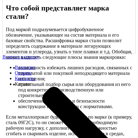
Что собой представляет марка
стали?
Под маркой подразумевается цифробуквенное
обозначение, указывающее на состав материала и его
базовые свойства. Расшифровка марки стали позволит
определить содержание в материале легирующих
элементов и углерода, узнать о типе плавки и т.д. Обобщая,
Возврат к списку
можно выделить следующие плюсы знания маркировки:
Вакансии
возможность избежать лишних расходов, связанных с
Отзывы
переплатой или покупкой неподходящего материала
Контакты
или изделия;
Каталог
правильный подбор сырья или оборудования из него
под конкретную производственную или
строительную задачу;
обеспечение надежности и безопасности
конструкции в соответствии с нормативами.
Если металлопрокат будет выбираться по марке (к примеру,
сталь 09Г2С), то он сможет выдержать необходимую
рабочую нагрузку, с дополнительной возможностью
сгибать и сваривать изделие, использовать его в средах,