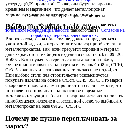
углерода (0,09 процента). Также, она будет легирована
кремнием и марганцем, что делает металлопрокат
морозостойким и защищенным от коррозии.
© 2026 Русметалл | Все права защищены
Отправляя любую форму на сайте, вы соглашаетесь с
Выбор под конкретную задачу
политикой конфиденциальности
данного сайта.
Согласие на
обработку персональных данных.
Вопрос о том, какая сталь лучше, должен определяться с
учетом той задачи, которая ставится перед приобретаемым
металлопрокатом. Так, если требуется хороший материал
для сварки, стоит выбирать изделия из стали Ст3сп, 09Г2С,
В500С. Если нужен материал для штамповки и гибки,
лучше ориентироваться на изделия из марок Ст08пс, СТ10,
Ст3. Закаленная и легированная сталь здесь не подойдет.
При выборе стали для строительства рекомендуется
покупать изделия на основе Ст3сп, С245, 35ГС. Это марки
с хорошими показателями прочности и свариваемости, что
позволяет изготавливать на их основе надежные
металлоконструкции. Если вы предполагаете использовать
приобретаемое изделие в агрессивной среде, то выбирайте
металлопрокат на базе 09Г2С, Ст35ГС.
Почему не нужно переплачивать за
марку?