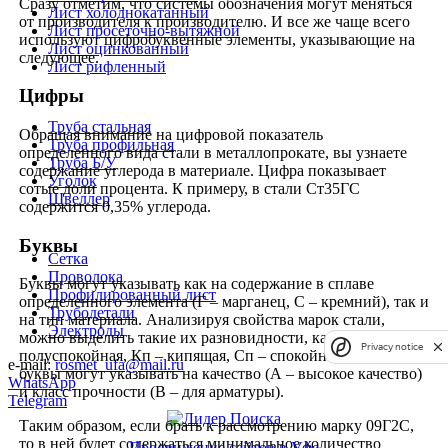
Сразу отметим, что системы обозначения могут меняться
Лист холоднокатанный
от производителя к производителю. И все же чаще всего
Лист просеточно-вытяжной
используют цифробуквенные элементы, указывающие на
Лист оцинкованный
следующее.
Лист рифленный
Цифры
Труба стальная
Обращая внимание на цифровой показатель
Труба профильная
определенного вида стали в металлопрокате, вы узнаете
Труба Б/У
содержание углерода в материале. Цифра показывает
Уголок
сотые доли процента. К примеру, в стали Ст35ГС
Швеллер
содержится 0,35% углерода.
Буквы
Сетка
Проволока
Буквы могут указывать как на содержание в сплаве
Профилированный лист
определенного элемента (Г – марганец, С – кремний), так и
Трубодетали
на тип материала. Анализируя свойства марок стали,
Электроды
можно выделить такие их разновидности, как Пс –
Privacy notice
полуспокойная, Кп – кипящая, Сп – спокойная. Также
e-mail:
rosmet_ufa@mail.ru
буквы могут указывать на качество (А – высокое качество)
WhatsApp
и класс прочности (В – для арматуры).
Telegram
Таким образом, если брать к рассмотрению марку 09Г2С,
то в ней будет содержаться минимальное количество
Продвижение сайтов в Уфе