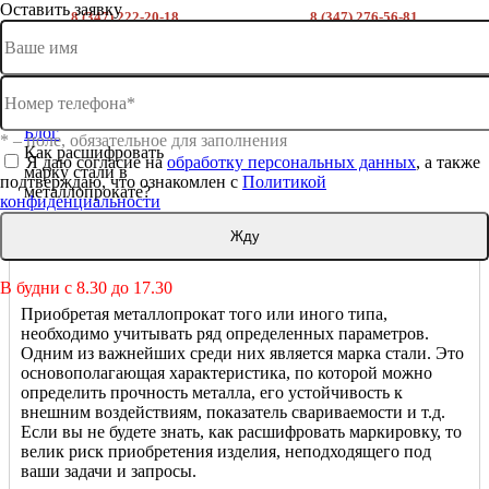
Оставить заявку
8 (347) 222-20-18
8 (347) 276-56-81
склад на трамвайной
склад речной порт
ВХОД
РЕГИСТРАЦИЯ
Главная
О компании
Блог
* – поле, обязательное для заполнения
Как расшифровать
Я даю согласие на
обработку персональных данных
, а также
марку стали в
подтверждаю, что ознакомлен с
Политикой
металлопрокате?
конфиденциальности
Как расшифровать марку стали в металлопрокате?
В будни с 8.30 до 17.30
Приобретая металлопрокат того или иного типа,
необходимо учитывать ряд определенных параметров.
Одним из важнейших среди них является марка стали. Это
основополагающая характеристика, по которой можно
определить прочность металла, его устойчивость к
внешним воздействиям, показатель свариваемости и т.д.
Если вы не будете знать, как расшифровать маркировку, то
велик риск приобретения изделия, неподходящего под
ваши задачи и запросы.