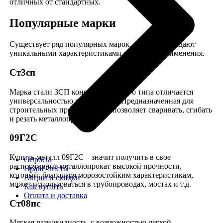
отличных от стандартных.
Популярные марки
Существует ряд популярных марок, которые обладают
уникальными характеристиками и сферами применения.
Ст3сп
Марка стали 3СП конструкционного типа отличается
универсальностью применения. Предназначенная для
строительных процессов, она позволяет сваривать, сгибать
и резать металлопрокат.
09Г2С
Купить металл 09Г2С – значит получить в свое
Опросы
распоряжение металлопрокат высокой прочности,
Прайс-листы
который, благодаря морозостойким характеристикам,
Акции и скидки
может использоваться в трубопроводах, мостах и т.д.
Как купить
Оплата и доставка
Ст08пс
Мягкая разновидность, с возможностью легкой