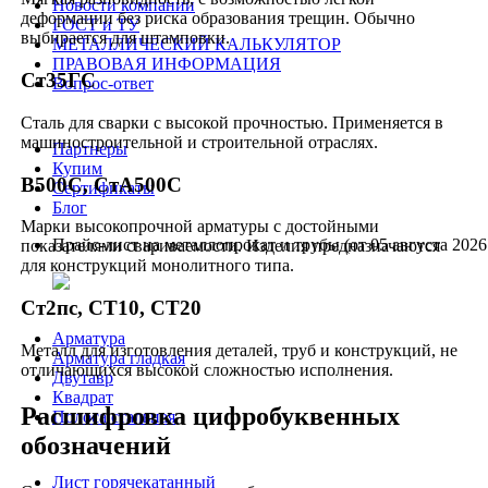
Новости компании
деформации без риска образования трещин. Обычно
ГОСТ и ТУ
выбирается для штамповки.
МЕТАЛЛИЧЕСКИЙ КАЛЬКУЛЯТОР
ПРАВОВАЯ ИНФОРМАЦИЯ
Ст35ГС
Вопрос-ответ
Сталь для сварки с высокой прочностью. Применяется в
машиностроительной и строительной отраслях.
Партнеры
Купим
В500С, СтА500С
Сертификаты
Блог
Марки высокопрочной арматуры с достойными
Прайс-лист на металлопрокат и трубы (от 05 августа 2026 
показателями свариваемости. Изделия предназначаются
для конструкций монолитного типа.
Ст2пс, СТ10, СТ20
Арматура
Металл для изготовления деталей, труб и конструкций, не
Арматура гладкая
отличающихся высокой сложностью исполнения.
Двутавр
Квадрат
Расшифровка цифробуквенных
Полоса стальная
обозначений
Лист горячекатанный