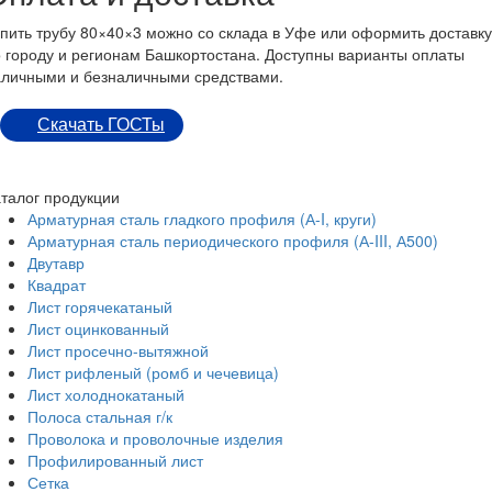
пить трубу 80×40×3 можно со склада в Уфе или оформить доставку
 городу и регионам Башкортостана. Доступны варианты оплаты
аличными и безналичными средствами.
Скачать ГОСТы
талог продукции
Арматурная сталь гладкого профиля (А-I, круги)
Арматурная сталь периодического профиля (А-III, А500)
Двутавр
Квадрат
Лист горячекатаный
Лист оцинкованный
Лист просечно-вытяжной
Лист рифленый (ромб и чечевица)
Лист холоднокатаный
Полоса стальная г/к
Проволока и проволочные изделия
Профилированный лист
Сетка