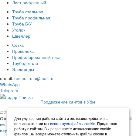
Лист рифленный
Труба стальная
Труба профильная
Труба Б/У
Уголок
Швеллер
Сетка
Проволока
Профилированный лист
Трубодетали
Электроды
e-mail:
rosmet_ufa@mail.ru
WhatsApp
Telegram
Продвижение сайтов в Уфе
© 2026 Русметалл | Все права защищены
Отправляя любую форму на сайте, вы соглашаетесь с
политикой
Для улучшения работы сайта и его взаимодействия с
пользователями мы
используем файлы cookie
. Продолжая
конфиденциальности
данного сайта.
Согласие на обработку
работу с сайтом, Вы разрешаете использование cookie-
персональных данных.
файлов. Вы всегда можете отключить файлы cookie в