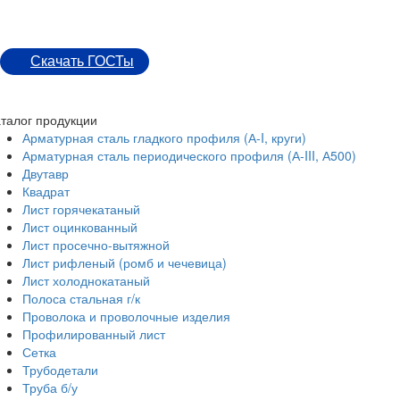
Скачать ГОСТы
талог продукции
Арматурная сталь гладкого профиля (А-I, круги)
Арматурная сталь периодического профиля (А-III, А500)
Двутавр
Квадрат
Лист горячекатаный
Лист оцинкованный
Лист просечно-вытяжной
Лист рифленый (ромб и чечевица)
Лист холоднокатаный
Полоса стальная г/к
Проволока и проволочные изделия
Профилированный лист
Сетка
Трубодетали
Труба б/у