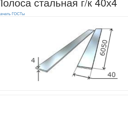
Полоса стальная г/к 40х4
качать ГОСТы