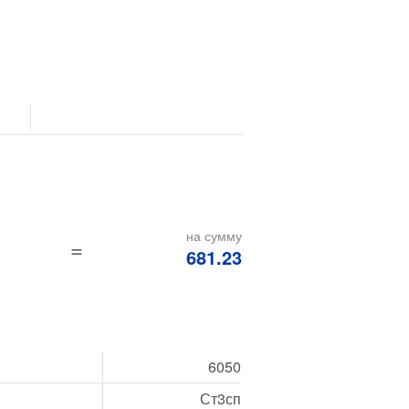
на сумму
=
681.23
6050
Ст3сп