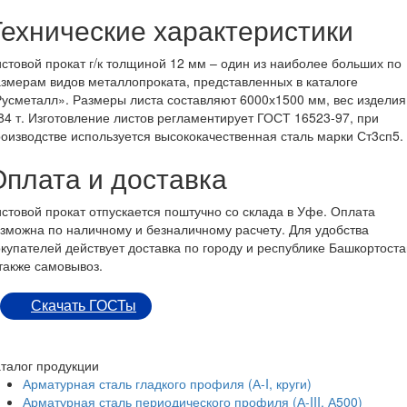
Технические характеристики
стовой прокат г/к толщиной 12 мм – один из наиболее больших по
змерам видов металлопроката, представленных в каталоге
усметалл». Размеры листа составляют 6000х1500 мм, вес изделия
84 т. Изготовление листов регламентирует ГОСТ 16523-97, при
оизводстве используется высококачественная сталь марки Ст3сп5.
Оплата и доставка
стовой прокат отпускается поштучно со склада в Уфе. Оплата
зможна по наличному и безналичному расчету. Для удобства
купателей действует доставка по городу и республике Башкортоста
также самовывоз.
Скачать ГОСТы
талог продукции
Арматурная сталь гладкого профиля (А-I, круги)
Арматурная сталь периодического профиля (А-III, А500)