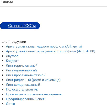
Оплата
Скачать ГОСТы
талог продукции
Арматурная сталь гладкого профиля (А-I, круги)
Арматурная сталь периодического профиля (А-III, А500)
Двутавр
Квадрат
Лист горячекатаный
Лист оцинкованный
Лист просечно-вытяжной
Лист рифленый (ромб и чечевица)
Лист холоднокатаный
Полоса стальная г/к
Проволока и проволочные изделия
Профилированный лист
Сетка