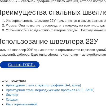
еллер 22У – стальной профиль горячего катания, которое востре
Преимущества стальных швелл
Универсальность. Швеллер 22У применяется в самых разных 
Форма. Она позволяет распределять нагрузку на всю площадь
Устойчивость к воздействию факторов погоды. Поэтому может 
Использование швеллера 22У
альной швеллер 22У применяется в строительстве каркасов зданий,
граждений, заборов. Еще одна сфера применения – автомобильна
Скачать ГОСТы
талог продукции
Арматурная сталь гладкого профиля (А-I, круги)
Арматурная сталь периодического профиля (А-III, А500)
Двутавр
Квадрат
Лист горячекатаный