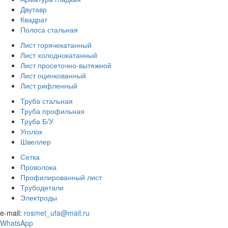
Двутавр
Квадрат
Полоса стальная
Лист горячекатанный
Лист холоднокатанный
Лист просеточно-вытяжной
Лист оцинкованный
Лист рифленный
Труба стальная
Труба профильная
Труба Б/У
Уголок
Швеллер
Сетка
Проволока
Профилированный лист
Трубодетали
Электроды
e-mail:
rosmet_ufa@mail.ru
WhatsApp