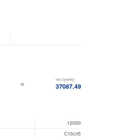
на сумму
=
37087.49
12050
Ст3сп5