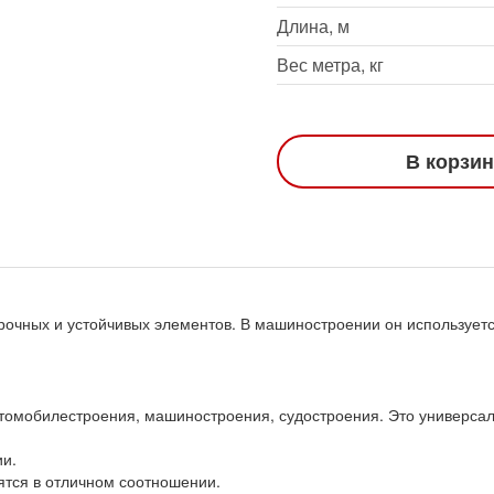
Длина, м
Вес метра, кг
В корзи
прочных и устойчивых элементов. В машиностроении он использует
втомобилестроения, машиностроения, судостроения. Это универса
ии.
ятся в отличном соотношении.