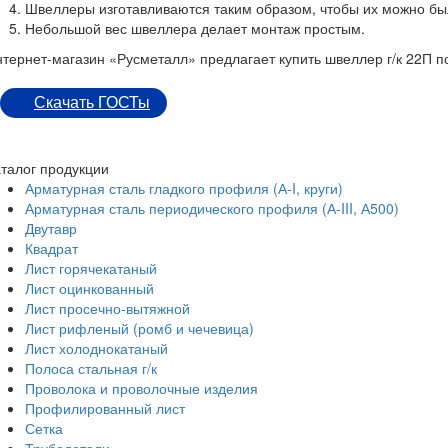
Швеллеры изготавливаются таким образом, чтобы их можно был
Небольшой вес швеллера делает монтаж простым.
тернет-магазин «Русметалл» предлагает купить швеллер г/к 22П п
Скачать ГОСТы
талог продукции
Арматурная сталь гладкого профиля (А-I, круги)
Арматурная сталь периодического профиля (А-III, А500)
Двутавр
Квадрат
Лист горячекатаный
Лист оцинкованный
Лист просечно-вытяжной
Лист рифленый (ромб и чечевица)
Лист холоднокатаный
Полоса стальная г/к
Проволока и проволочные изделия
Профилированный лист
Сетка