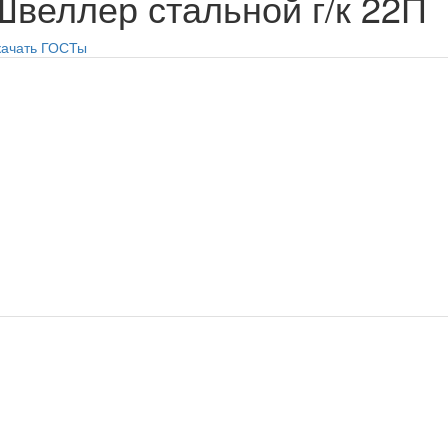
Швеллер стальной г/к 22П
качать ГОСТы