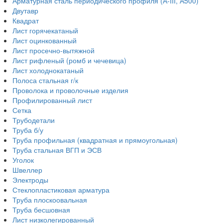
Арматурная сталь периодического профиля (А-III, А500)
Двутавр
Квадрат
Лист горячекатаный
Лист оцинкованный
Лист просечно-вытяжной
Лист рифленый (ромб и чечевица)
Лист холоднокатаный
Полоса стальная г/к
Проволока и проволочные изделия
Профилированный лист
Сетка
Трубодетали
Труба б/у
Труба профильная (квадратная и прямоугольная)
Труба стальная ВГП и ЭСВ
Уголок
Швеллер
Электроды
Стеклопластиковая арматура
Труба плоскоовальная
Труба бесшовная
Лист низколегированный