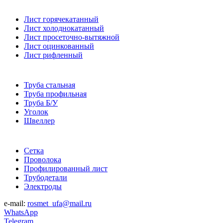
Лист горячекатанный
Лист холоднокатанный
Лист просеточно-вытяжной
Лист оцинкованный
Лист рифленный
Труба стальная
Труба профильная
Труба Б/У
Уголок
Швеллер
Сетка
Проволока
Профилированный лист
Трубодетали
Электроды
e-mail:
rosmet_ufa@mail.ru
WhatsApp
Telegram