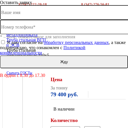
Оставить заявку
8 (347) 222-20-18
8 (347) 276-56-81
склад на трамвайной
склад речной порт
ВХОД
РЕГИСТРАЦИЯ
Главная
Каталог
металлопроката
* – поле, обязательное для заполнения
Труба стальная ВГП
Я даю согласие на
обработку персональных данных
, а также
и ЭСВ
подтверждаю, что ознакомлен с
Политикой
Труба стальная
конфиденциальности
электросварная 219х5
Труба стальная электросварная 219х5 (12 м)
Скачать ГОСТы
В будни с 8.30 до 17.30
Цена
За тонну
79 400 руб.
В наличии
Количество