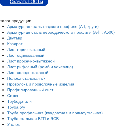
Скачать ГОСТы
талог продукции
Арматурная сталь гладкого профиля (А-I, круги)
Арматурная сталь периодического профиля (А-III, А500)
Двутавр
Квадрат
Лист горячекатаный
Лист оцинкованный
Лист просечно-вытяжной
Лист рифленый (ромб и чечевица)
Лист холоднокатаный
Полоса стальная г/к
Проволока и проволочные изделия
Профилированный лист
Сетка
Трубодетали
Труба б/у
Труба профильная (квадратная и прямоугольная)
Труба стальная ВГП и ЭСВ
Уголок