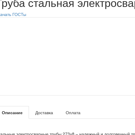
Труба стальная электросва
качать ГОСТы
Описание
Доставка
Оплата
альные электросварные трубы 273х8 – надежный и долговечный труб