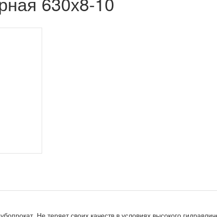
рная 630х8-10
опрокат. Не теряет своих качеств в условиях высокого гидравлич