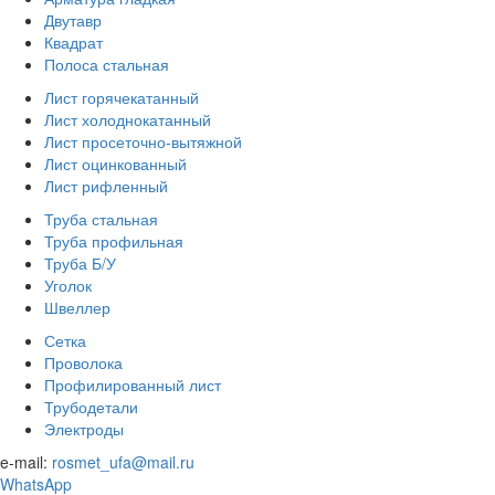
Двутавр
Квадрат
Полоса стальная
Лист горячекатанный
Лист холоднокатанный
Лист просеточно-вытяжной
Лист оцинкованный
Лист рифленный
Труба стальная
Труба профильная
Труба Б/У
Уголок
Швеллер
Сетка
Проволока
Профилированный лист
Трубодетали
Электроды
e-mail:
rosmet_ufa@mail.ru
WhatsApp