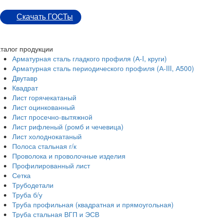
Скачать ГОСТы
талог продукции
Арматурная сталь гладкого профиля (А-I, круги)
Арматурная сталь периодического профиля (А-III, А500)
Двутавр
Квадрат
Лист горячекатаный
Лист оцинкованный
Лист просечно-вытяжной
Лист рифленый (ромб и чечевица)
Лист холоднокатаный
Полоса стальная г/к
Проволока и проволочные изделия
Профилированный лист
Сетка
Трубодетали
Труба б/у
Труба профильная (квадратная и прямоугольная)
Труба стальная ВГП и ЭСВ